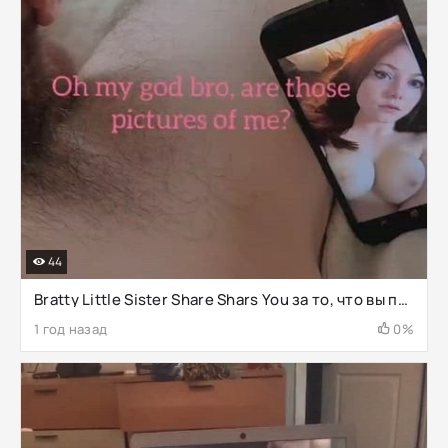
44
Bratty Little Sister Share Shars You за то, что вы полны
1 год назад
0%