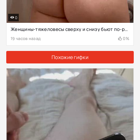
0
Женщины-тяжеловесы сверху и снизу бьют по-разному
19 часов назад
0%
Похожие гифки