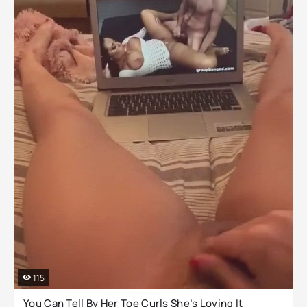
115
You Can Tell By Her Toe Curls She’s Loving It