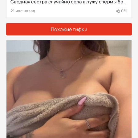
Сводная сестра случайно села в лужу спермы брата
21 час назад
0%
Похожие гифки