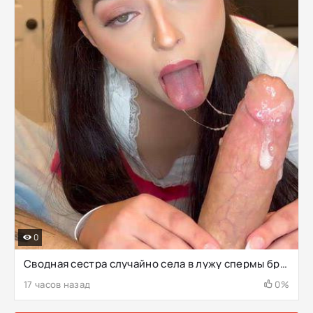
0
Сводная сестра случайно села в лужу спермы брата
17 часов назад
0%