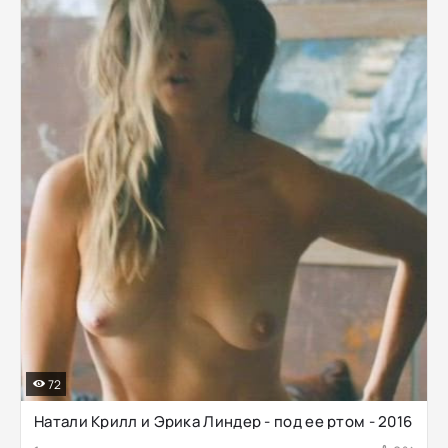
72
Натали Крилл и Эрика Линдер - под ее ртом - 2016