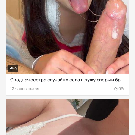
0
Сводная сестра случайно села в лужу спермы брата
12 часов назад
0%