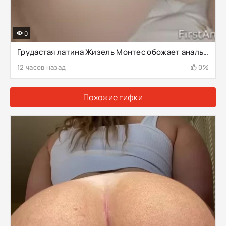
0
Грудастая латина Жизель Монтес обожает анальные кримпаи
12 часов назад
0%
Похожие гифки