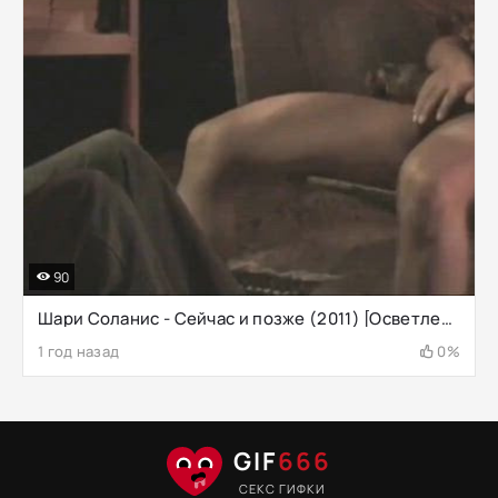
90
Шари Соланис - Сейчас и позже (2011) [Осветлено]
1 год назад
0%
GIF
666
СЕКС ГИФКИ