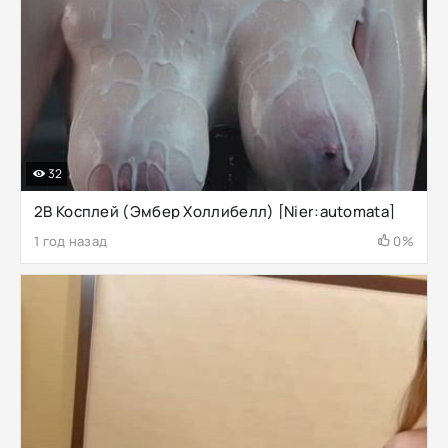
32
2B Косплей (Эмбер Холлибелл) [Nier:automata]
1 год назад
0%