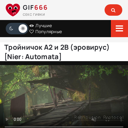
GIF
666
СЕКС ГИФКИ
Лучшие
Популярные
Тройничок A2 и 2B (эровирус)
[Nier: Automata]