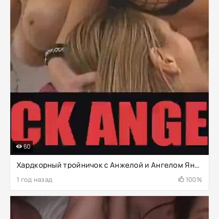
60
Хардкорный тройничок с Анжелой и Ангелом Янгсом из траха Анжелы????
1 год назад
100%