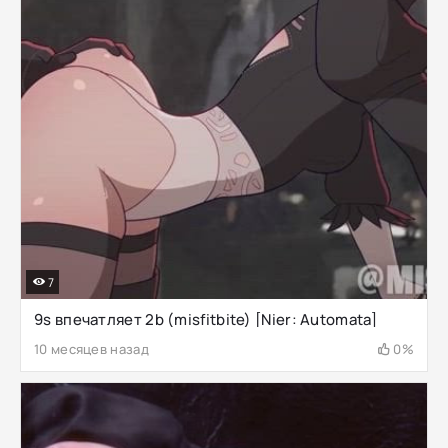
7
9s впечатляет 2b (misfitbite) [Nier: Automata]
10 месяцев назад
0%