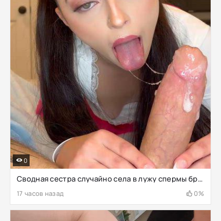
0
Сводная сестра случайно села в лужу спермы брата
17 часов назад
0%