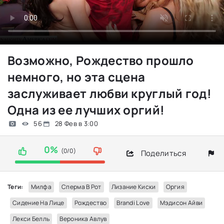
Возможно, Рождество прошло
немного, но эта сцена
заслуживает любви круглый год!
Одна из ее лучших оргий!
56
28 Фев в 3:00
0%
(0/0)
Поделиться
Теги:
Милфа
Сперма В Рот
Лизание Киски
Оргия
Сидение На Лице
Рождество
Brandi Love
Мэдисон Айви
Лекси Белль
Вероника Авлув