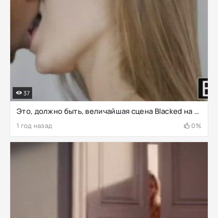
37
Это, должно быть, величайшая сцена Blacked на свете!!! Принцу было 44, а Дэни — 23. Глубокие поцелуи, сосание языка, поедание задницы/киски, миссионерский трах, крепкое прижимание друг друга, подъем и переноска, выгибание ее спины, когда он
1 год назад
0%