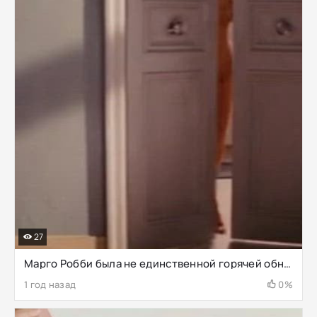
27
Марго Робби была не единственной горячей обнаженной блондинкой в ​​фильме «Волк с Уолл-стрит». Вот Катарина Кас в роли Шанталь. 2013 год
1 год назад
0%