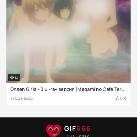
14
Onsen Girls - Blu -ray версия [Megami no Café Terrace]
1 год назад
0%
GIF
666
СЕКС ГИФКИ