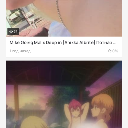
75
Mike Going Malls Deep in [Anikka Albrite] Потная дерьма в летний день. Bubble Butt White Girls - верхний уровень ☀ ????
1 год назад
0%