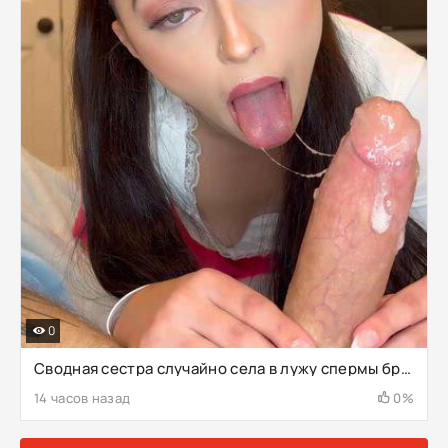
0
Сводная сестра случайно села в лужу спермы брата
14 часов назад
0%