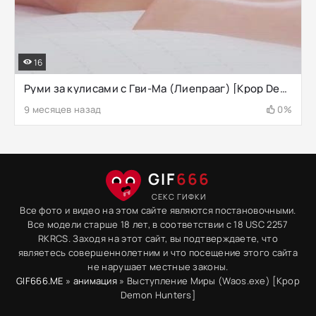
16
Руми за кулисами с Гви-Ма (Лиепрааг) [Kpop Demon Hunters]
9 месяцев назад
0%
GIF
666
СЕКС ГИФКИ
Все фото и видео на этом сайте являются постановочными.
Все модели старше 18 лет, в соответствии с 18 USC 2257
RKRCS. Заходя на этот сайт, вы подтверждаете, что
являетесь совершеннолетним и что посещение этого сайта
не нарушает местные законы.
GIF666.ME
»
анимация
» Выступление Миры (Waos.exe) [Kpop
Demon Hunters]